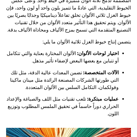
المصممة لدمج ثلاثة ألوان متميزة في خيط واحد. وعلى عكس
الخيوط التقليدية، التي عادةً ما تتميز بلون واحد أو لون واحد، فإن
خيوط الغزل ثلاثي الألوان تخلق تفاعلاً ديناميكيًا وجذابًا بصريًا بين
الألوان. ويتم تحقيق هذا التأثير متعدد الألوان من خلال تقنيات
التصنيع المتقدمة التي تسمح بمزج الألياف ومحاذاة الألياف بدقة.
يتضمن إنتاج خيوط الغزل ثلاثية الألوان ما يلي:
اختيار لوحات الألوان:
الألوان المختارة بعناية والتي تتكامل
أو تتباين مع بعضها البعض لإضفاء تأثير مذهل.
الآلات المتخصصة:
تضمن المعدات عالية الدقة، مثل تلك
التي طورتها الشركات المصنعة الرائدة مثل مينان ماكينا
وفولكمان، التكامل السلس بين الألوان المتعددة.
عمليات مبتكرة:
تلعب تقنيات مثل اللف والصباغة والإعداد
الحراري دوراً حاسماً في تحقيق الملمس المطلوب وتوزيع
اللون.