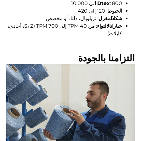
: 800 إلى 10,000
Dtex
الخيوط
: 120 إلى 420
شكلالمغزل
: تريلوبال، دلتا، أو مخصص
خياراتالالتواء
: من 40 TPM إلى 700 TPM (S، Z، أحادي،
كابلات)
التزامنا بالجودة