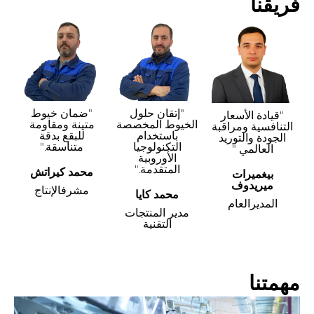
فريقنا
"إتقان حلول
"ضمان خيوط
"قيادة الأسعار
الخيوط المخصصة
متينة ومقاومة
التنافسية ومراقبة
باستخدام
للبقع بدقة
الجودة والتوريد
التكنولوجيا
متناسقة."
العالمي "
الأوروبية
المتقدمة."
محمد كيراتش
بيغميرات
ميريدوف
مشرفالإنتاج
محمد كايا
المديرالعام
مدير المنتجات
التقنية
مهمتنا