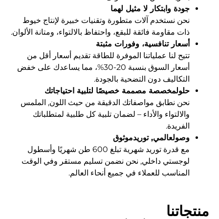
جودة وابتكار لا مثيل لهما
نحن نستخدم آلات متطورة وتقنيات خبيرة لإنتاج خيوط
ذات مقاومة فائقة للبقع، واحتفاظ بالالتواء، ومتانة الألوان.
أسعار تنافسية، وفورات مثبتة
تتيح لنا عملياتنا الموفرة للطاقة تقديم أسعار أقل من
أسعار السوق بنسبة 20-30%، مما يساعدك على خفض
التكاليف دون التضحية بالجودة.
حلولمخصصة مصممة خصيصًا لتلبية احتياجاتك
نحن نطابق مواصفاتك الدقيقة من حيث اللون, الملمس
والالتواء والأداء – لضمان تلبية كل طلبية لمتطلباتك
الفريدة.
وصولعالمي, توريدموثوق
مع قدرة توريد شهرية تبلغ 600 طن شهريًا وأسطول
لوجستي داخلي, نحن نضمن تسليم مستقر وفي الوقت
المناسب للعملاء في جميع أنحاء العالم.
منتجاتنا