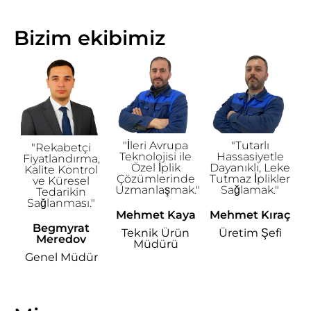
Bizim ekibimiz
"İleri Avrupa
"Tutarlı
"Rekabetçi
Teknolojisi ile
Hassasiyetle
Fiyatlandırma,
Özel İplik
Dayanıklı, Leke
Kalite Kontrol
Çözümlerinde
Tutmaz İplikler
ve Küresel
Uzmanlaşmak."
Sağlamak."
Tedarikin
Sağlanması."
Mehmet Kaya
Mehmet Kıraç
Begmyrat
Teknik Ürün
Üretim Şefi
Meredov
Müdürü
Genel Müdür