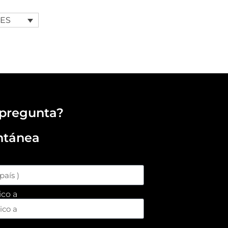
ES
pregunta?
ntánea
ico a