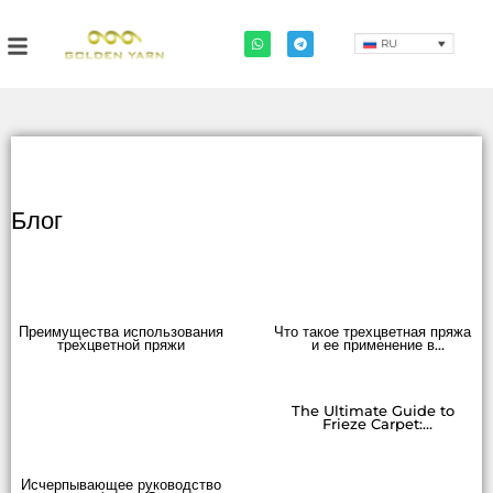
RU
Блог
Преимущества использования
Что такое трехцветная пряжа
трехцветной пряжи
и ее применение в
современном текстильном
производстве
The Ultimate Guide to
Frieze Carpet:
Происхождение, эволюция и
современная
привлекательность
Исчерпывающее руководство