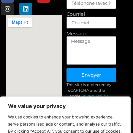
Courriel
Message
Envoyer
This site is protected by
reCAPTCHA and the
Google
Privacy Policy
and
Terms of Service
We value your privacy
Turkménistan, nouveau
apply.
Conditions générales
+(993) 71 83-44-89 (Whatsapp,
We use cookies to enhance your browsing experience,
Telegram)
Politique de confidentialité
serve personalised ads or content, and analyse our traffic.
Politique de remboursement et
info@golden-yarn.com
By clicking "Accept All", you consent to our use of cookies.