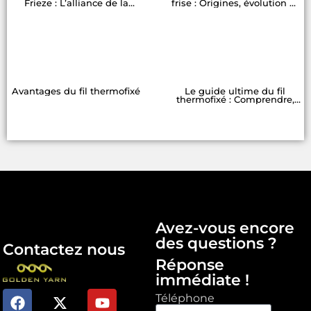
Frieze : L’alliance de la
frise : Origines, évolution et
durabilité, du confort et du
attrait moderne
style
Avantages du fil thermofixé
Le guide ultime du fil
thermofixé : Comprendre,
utiliser
Avez-vous encore
des questions ?
Contactez nous
Réponse
immédiate !
Téléphone