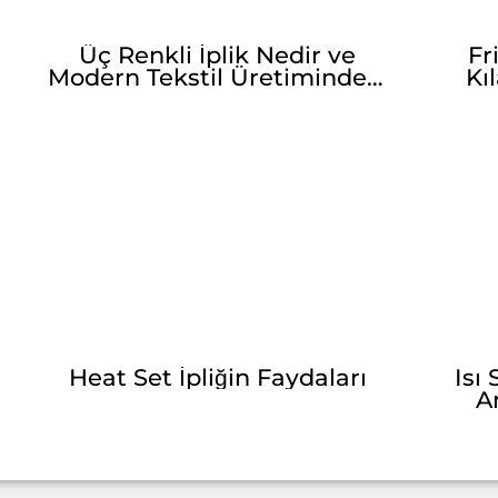
Üç Renkli İplik Nedir ve
Fr
Modern Tekstil Üretimindeki
Kı
Kullanım Alanları
Heat Set İpliğin Faydaları
Isı 
A