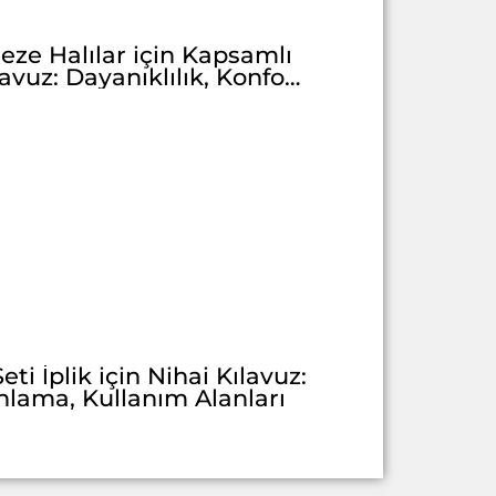
ieze Halılar için Kapsamlı
lavuz: Dayanıklılık, Konfor
ve Tarzın Birleşimi
Seti İplik için Nihai Kılavuz:
nlama, Kullanım Alanları