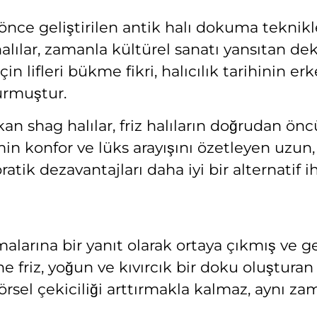
ıl önce geliştirilen antik halı dokuma teknik
 halılar, zamanla kültürel sanatı yansıtan d
çin lifleri bükme fikri, halıcılık tarihinin
turmuştur.
ıkan shag halılar, friz halıların doğrudan önc
in konfor ve lüks arayışını özetleyen uzun, 
atik dezavantajları daha iyi bir alternatif i
lamalarına bir yanıt olarak ortaya çıkmış ve g
e friz, yoğun ve kıvırcık bir doku oluştura
görsel çekiciliği arttırmakla kalmaz, aynı z