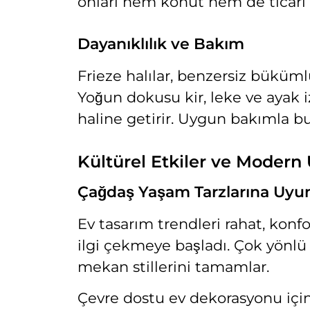
onları hem konut hem de ticari al
Dayanıklılık ve Bakım
Frieze halılar, benzersiz büküml
Yoğun dokusu kir, leke ve ayak 
haline getirir. Uygun bakımla bu h
Kültürel Etkiler ve Modern
Çağdaş Yaşam Tarzlarına Uy
Ev tasarım trendleri rahat, konf
ilgi çekmeye başladı. Çok yönlü
mekan stillerini tamamlar.
Çevre dostu ev dekorasyonu için a