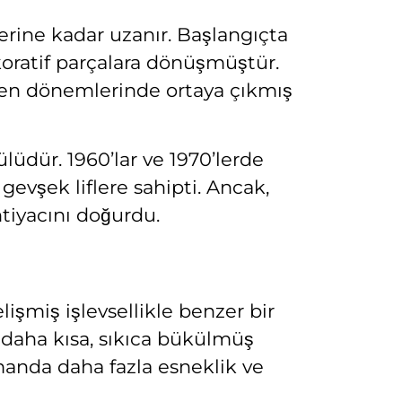
lerine kadar uzanır. Başlangıçta
ekoratif parçalara dönüşmüştür.
 erken dönemlerinde ortaya çıkmış
ülüdür. 1960’lar ve 1970’lerde
gevşek liflere sahipti. Ancak,
htiyacını doğurdu.
elişmiş işlevsellikle benzer bir
n daha kısa, sıkıca bükülmüş
amanda daha fazla esneklik ve