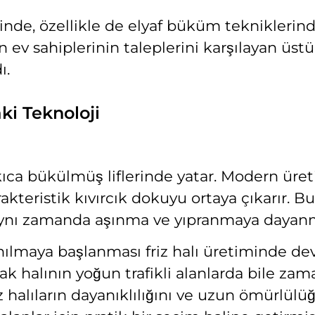
inde, özellikle de elyaf büküm tekniklerinde
n ev sahiplerinin taleplerini karşılayan üst
ı.
ki Teknoloji
sıkıca bükülmüş liflerinde yatar. Modern üreti
kteristik kıvırcık dokuyu ortaya çıkarır. Bu
aynı zamanda aşınma ve yıpranmaya dayanma 
nılmaya başlanması friz halı üretiminde devr
ak halının yoğun trafikli alanlarda bile za
iz halıların dayanıklılığını ve uzun ömürlül