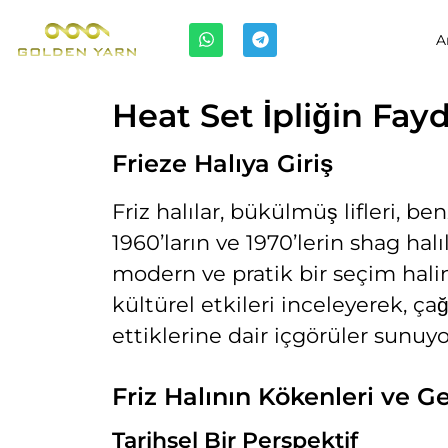
A
Heat Set İpliğin Fayd
Frieze Halıya Giriş
Friz halılar, bükülmüş lifleri, b
1960’ların ve 1970’lerin shag hal
modern ve pratik bir seçim haline 
kültürel etkileri inceleyerek, 
ettiklerine dair içgörüler sunuyo
Friz Halının Kökenleri ve Ge
Tarihsel Bir Perspektif