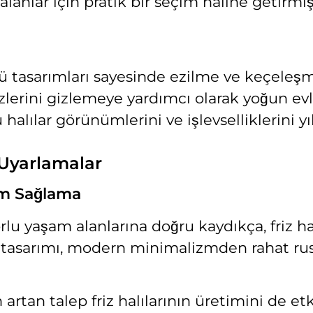
anlar için pratik bir seçim haline getirmişt
ü tasarımları sayesinde ezilme ve keçeleşmey
izlerini gizlemeye yardımcı olarak yoğun 
alılar görünümlerini ve işlevselliklerini yıl
 Uyarlamalar
um Sağlama
orlu yaşam alanlarına doğru kaydıkça, friz 
 tasarımı, modern minimalizmden rahat rusti
rtan talep friz halılarının üretimini de etki