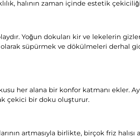
klılık, halının zaman içinde estetik çekiciliğ
olaydır. Yoğun dokuları kir ve lekelerin giz
enli olarak süpürmek ve dökülmeleri derhal 
usu her alana bir konfor katmanı ekler. Ayrıc
ak çekici bir doku oluşturur.
rının artmasıyla birlikte, birçok friz halıs