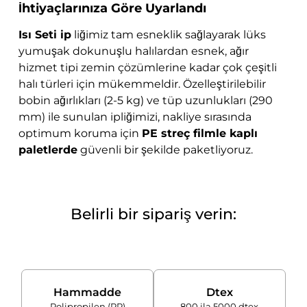
İhtiyaçlarınıza Göre Uyarlandı
Isı Seti ip
liğimiz tam esneklik sağlayarak lüks
yumuşak dokunuşlu halılardan esnek, ağır
hizmet tipi zemin çözümlerine kadar çok çeşitli
halı türleri için mükemmeldir. Özelleştirilebilir
bobin ağırlıkları (2-5 kg) ve tüp uzunlukları (290
mm) ile sunulan ipliğimizi, nakliye sırasında
optimum koruma için
PE streç filmle kaplı
paletlerde
güvenli bir şekilde paketliyoruz.
Belirli bir sipariş verin:
Hammadde
Dtex
Polipropilen (PP)
800 ila 5000 dtex