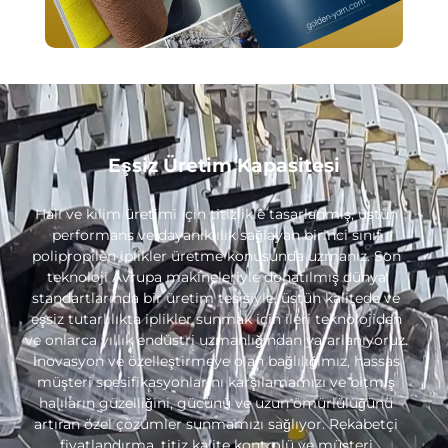
Eşsiz Üretim Kapasitesi
Halı ve kilim üretimi için titizlikle tasarlanmış, üstün
performans ve dayanıklılık sağlayan birinci sınıf
polipropilen iplikler üretme konusunda uzmanız. Son
teknoloji Avrupa makineleriyle donatılmış dünya
standartlarında bir üretim tesisiyle, üstün kalitede ve
eşsiz tutarlılıkta iplikler sunmak için ileri teknolojiden
ve onlarca yıllık endüstri uzmanlığından yararlanıyoruz.
İnovasyon ve özelleştirmeye olan bağlılığımız, hassas
müşteri spesifikasyonlarını karşılamamızı ve bitmiş
halıların güzelliğini, gücünü ve uzun ömürlülüğünü
artıran özel çözümler sunmamızı sağlıyor. Rekabetçi
fiyatlandırma, titiz kalite kontrolü ve müşteri