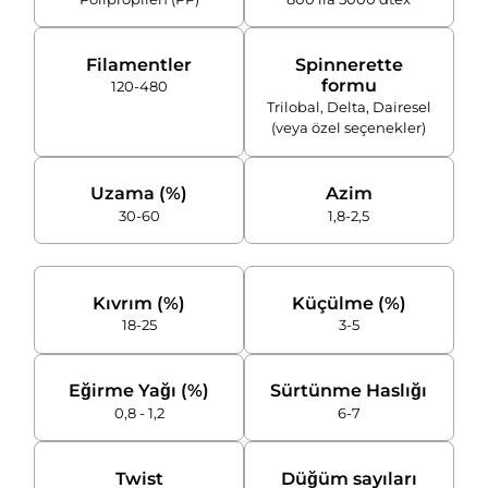
Filamentler
Spinnerette
formu
120-480
Trilobal, Delta, Dairesel
(veya özel seçenekler)
Uzama (%)
Azim
30-60
1,8-2,5
Kıvrım (%)
Küçülme (%)
18-25
3-5
Eğirme Yağı (%)
Sürtünme Haslığı
0,8 - 1,2
6-7
Twist
Düğüm sayıları