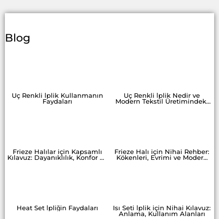
Blog
Üç Renkli İplik Kullanmanın
Üç Renkli İplik Nedir ve
Faydaları
Modern Tekstil Üretimindeki
Kullanım Alanları
Frieze Halılar için Kapsamlı
Frieze Halı için Nihai Rehber:
Kılavuz: Dayanıklılık, Konfor ve
Kökenleri, Evrimi ve Modern
Tarzın Birleşimi
Cazibesi
Heat Set İpliğin Faydaları
Isı Seti İplik için Nihai Kılavuz:
Anlama, Kullanım Alanları