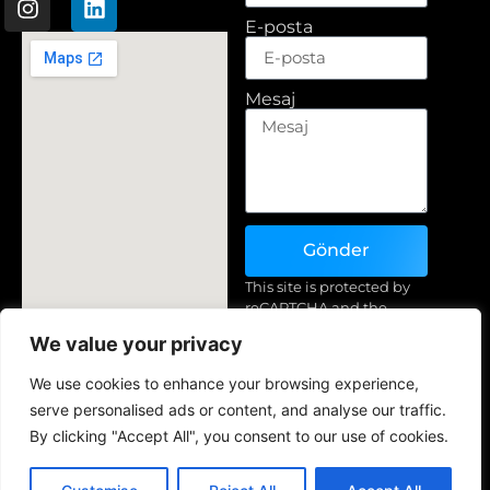
E-posta
Mesaj
Gönder
This site is protected by
reCAPTCHA and the
Google
Privacy Policy
We value your privacy
and
Terms of Service
apply.
Türkmenistan, Yeniden
We use cookies to enhance your browsing experience,
Şartlar & amp; Durum
+(993) 71 83-44-89 (Whatsapp,
serve personalised ads or content, and analyse our traffic.
Gizlilik Politikası
Telegram)
By clicking "Accept All", you consent to our use of cookies.
Geri Ödeme & İade Politikası
info@golden-yarn.com