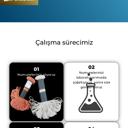
Çalışma sürecimiz
02
01
Numunelerinizi
Numunelerinizi alıyoruz
laboratuvarımızda
çoğaltıyoruz, sonra size
gönderiyoruz