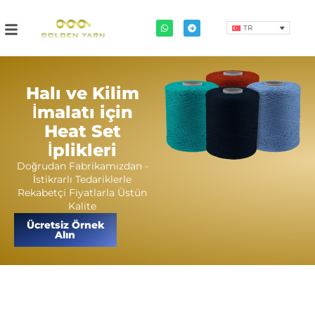
TR
Halı ve Kilim
İmalatı için
Heat Set
İplikleri
Doğrudan Fabrikamızdan -
İstikrarlı Tedariklerle
Rekabetçi Fiyatlarla Üstün
Kalite
Ücretsiz Örnek
Alın