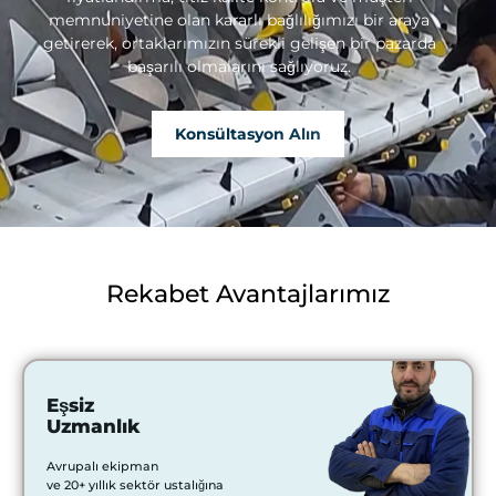
memnuniyetine olan kararlı bağlılığımızı bir araya
getirerek, ortaklarımızın sürekli gelişen bir pazarda
başarılı olmalarını sağlıyoruz.
Konsültasyon Alın
Rekabet Avantajlarımız
Eşsiz
Uzmanlık
Avrupalı ekipman
ve 20+ yıllık sektör ustalığına