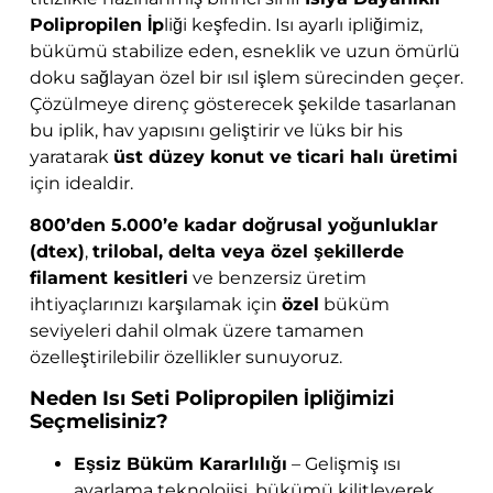
Polipropilen İp
liği keşfedin. Isı ayarlı ipliğimiz,
bükümü stabilize eden, esneklik ve uzun ömürlü
doku sağlayan özel bir ısıl işlem sürecinden geçer.
Çözülmeye direnç gösterecek şekilde tasarlanan
bu iplik, hav yapısını geliştirir ve lüks bir his
yaratarak
üst düzey konut ve ticari halı üretimi
için idealdir.
800’den 5.000’e kadar doğrusal yoğunluklar
(dtex)
,
trilobal, delta veya özel şekillerde
filament kesitleri
ve benzersiz üretim
ihtiyaçlarınızı karşılamak için
özel
büküm
seviyeleri dahil olmak üzere tamamen
özelleştirilebilir özellikler sunuyoruz.
Neden Isı Seti Polipropilen İpliğimizi
Seçmelisiniz?
Eşsiz Büküm Kararlılığı
– Gelişmiş ısı
ayarlama teknolojisi, bükümü kilitleyerek