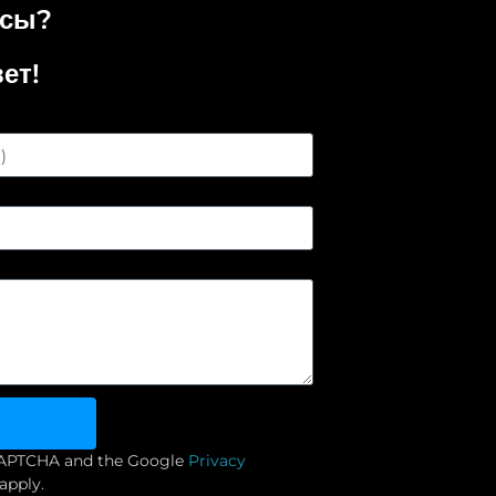
осы?
ет!
reCAPTCHA and the Google
Privacy
apply.